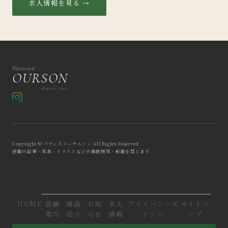
求人情報を見る →
Pâtisserie
OURSON
depuis 1993
Copyright © パティスリーウルソン All Rights Reserved.
掲載の記事・写真・イラストなどの無断複写・転載を禁じます
HOME
店舗
商品
お知
求人
プライバシーポ
サイトマ
案内
紹介
らせ
情報
リシー
ップ