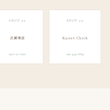
SHOP 02
SHOP 03
武蔵境店
Kaiser Chick
0422-51-0030
042-444-7839