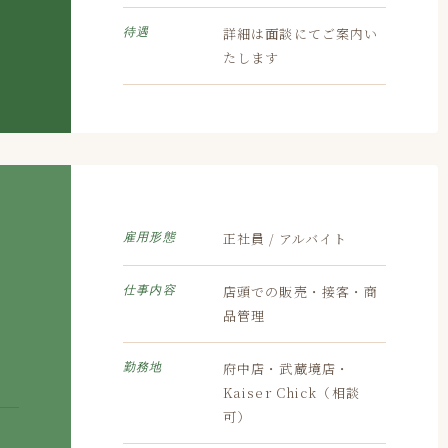
詳細は面談にてご案内い
待遇
たします
正社員 / アルバイト
雇用形態
店頭での販売・接客・商
仕事内容
品管理
府中店・武蔵境店・
勤務地
Kaiser Chick（相談
可）