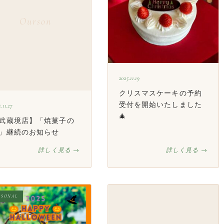
Ourson
2025.11.19
クリスマスケーキの予約
受付を開始いたしました
.11.27
🎄
武蔵境店】「焼菓子の
」継続のお知らせ
詳しく見る →
詳しく見る →
ASONAL